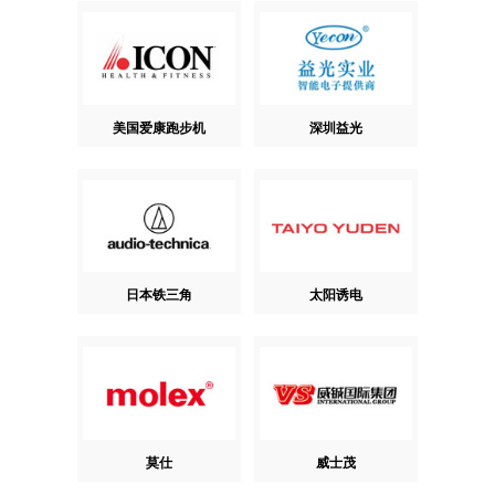
美国爱康跑步机
深圳益光
日本铁三角
太阳诱电
莫仕
威士茂