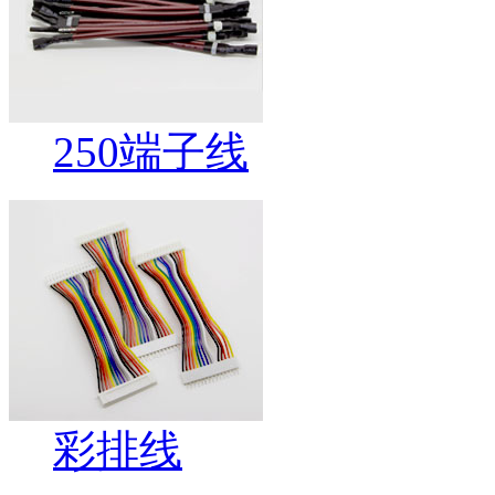
250端子线
彩排线